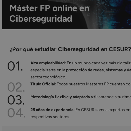
Máster FP online en
Ciberseguridad
Alcanza el máximo nivel de la Formación
Profesional
¿Por qué estudiar Ciberseguridad en CESUR?
01.
Alta empleabilidad:
En un mundo cada vez más digitaliz
especializarte en la
protección de redes, sistemas y d
sector tecnológico.
02.
Título Oficial:
Todos nuestros Másteres FP cuentan con 
03.
Metodología flexible y adaptada a ti:
aprende a tu ritm
04.
25 años de experiencia:
En CESUR somos expertos en Fo
respectivos sectores.